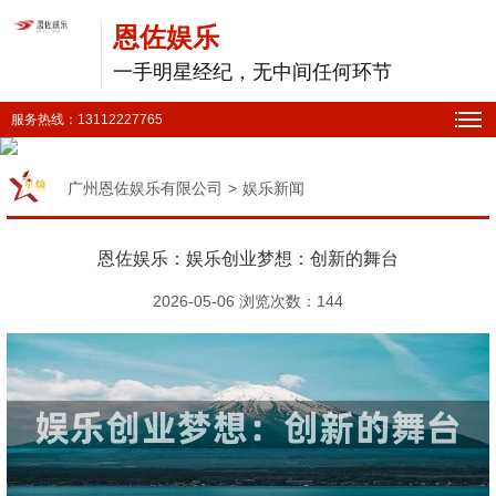
恩佐娱乐
一手明星经纪，无中间任何环节
服务热线：13112227765
广州恩佐娱乐有限公司
>
娱乐新闻
恩佐娱乐：娱乐创业梦想：创新的舞台
2026-05-06 浏览次数：
144